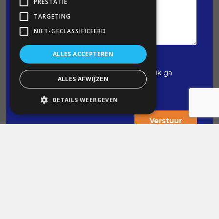
PRESTATIE
TARGETING
NIET-GECLASSIFICEERD
ALLES ACCEPTEREN
Privacyverklaring
*
Dit formulier wordt opgeslagen en ik ga
ALLES AFWIJZEN
akkoord met de {privacystatement}
DETAILS WEERGEVEN
Verstuur