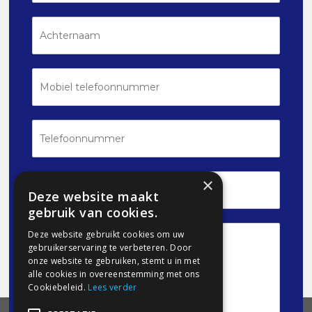
m
s
e
A
n
c
v
h
o
t
e
e
M
g
r
o
s
n
b
e
a
i
l
a
e
T
m
l
e
t
l
e
e
l
f
E
×
e
o
-
Deze website maakt
f
o
m
gebruik van cookies.
o
n
a
o
n
i
B
Deze website gebruikt cookies om uw
n
u
l
e
gebruikerservaring te verbeteren. Door
n
m
*
r
onze website te gebruiken, stemt u in met
u
m
i
m
alle cookies in overeenstemming met ons
e
c
m
Cookiebeleid.
Lees verder
r
h
e
t
r